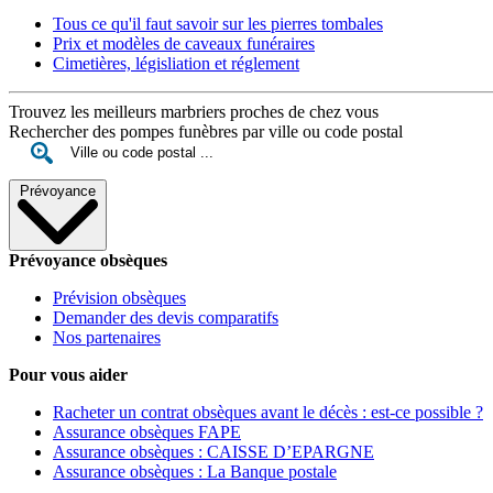
Tous ce qu'il faut savoir sur les pierres tombales
Prix et modèles de caveaux funéraires
Cimetières, législiation et réglement
Trouvez les meilleurs marbriers proches de chez vous
Rechercher des pompes funèbres par ville ou code postal
Prévoyance
Prévoyance obsèques
Prévision obsèques
Demander des devis comparatifs
Nos partenaires
Pour vous aider
Racheter un contrat obsèques avant le décès : est-ce possible ?
Assurance obsèques FAPE
Assurance obsèques : CAISSE D’EPARGNE
Assurance obsèques : La Banque postale