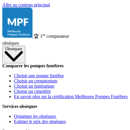
Aller au contenu principal
er
🏆
1
comparateur
obsèques
Obsèques
Comparer les pompes funèbres
Choisir une pompe funèbre
Choisir un crematorium
Choisir un funérarium
Choisir un cimetière
En savoir plus sur la certification Meilleures Pompes Funèbres
Services obsèques
Organiser les obsèques
Estimer le prix des obsèques