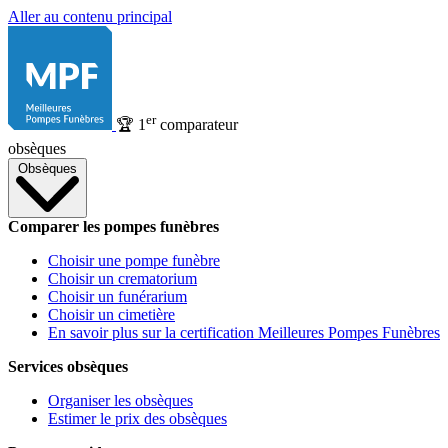
Aller au contenu principal
er
🏆
1
comparateur
obsèques
Obsèques
Comparer les pompes funèbres
Choisir une pompe funèbre
Choisir un crematorium
Choisir un funérarium
Choisir un cimetière
En savoir plus sur la certification Meilleures Pompes Funèbres
Services obsèques
Organiser les obsèques
Estimer le prix des obsèques