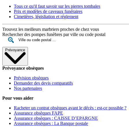
Tous ce qu'il faut savoir sur les pierres tombales
Prix et modèles de caveaux funéraires
Cimetières, législiation et réglement
Trouvez les meilleurs marbriers proches de chez vous
Rechercher des pompes funèbres par ville ou code postal
Prévoyance
Prévoyance obsèques
Prévision obsèques
Demander des devis comparatifs
Nos partenaires
Pour vous aider
Racheter un contrat obsèques avant le décès : est-ce possible ?
Assurance obsèques FAPE
Assurance obsèques : CAISSE D’EPARGNE
Assurance obsèques : La Banque postale