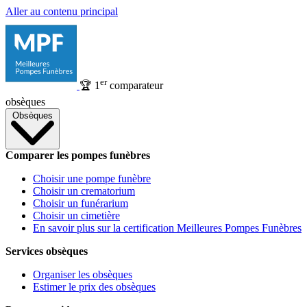
Aller au contenu principal
er
🏆
1
comparateur
obsèques
Obsèques
Comparer les pompes funèbres
Choisir une pompe funèbre
Choisir un crematorium
Choisir un funérarium
Choisir un cimetière
En savoir plus sur la certification Meilleures Pompes Funèbres
Services obsèques
Organiser les obsèques
Estimer le prix des obsèques