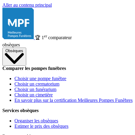
Aller au contenu principal
er
🏆
1
comparateur
obsèques
Obsèques
Comparer les pompes funèbres
Choisir une pompe funèbre
Choisir un crematorium
Choisir un funérarium
Choisir un cimetière
En savoir plus sur la certification Meilleures Pompes Funèbres
Services obsèques
Organiser les obsèques
Estimer le prix des obsèques