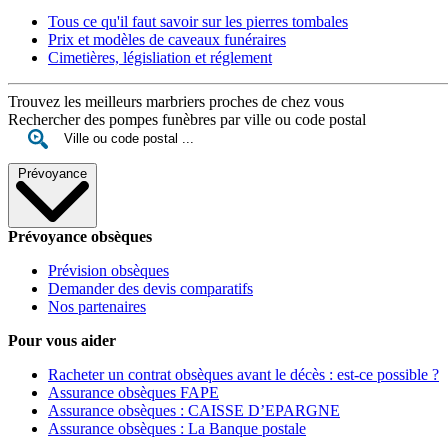
Tous ce qu'il faut savoir sur les pierres tombales
Prix et modèles de caveaux funéraires
Cimetières, législiation et réglement
Trouvez les meilleurs marbriers proches de chez vous
Rechercher des pompes funèbres par ville ou code postal
Prévoyance
Prévoyance obsèques
Prévision obsèques
Demander des devis comparatifs
Nos partenaires
Pour vous aider
Racheter un contrat obsèques avant le décès : est-ce possible ?
Assurance obsèques FAPE
Assurance obsèques : CAISSE D’EPARGNE
Assurance obsèques : La Banque postale