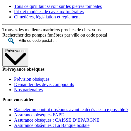
Tous ce qu'il faut savoir sur les pierres tombales
Prix et modèles de caveaux funéraires
Cimetières, législiation et réglement
Trouvez les meilleurs marbriers proches de chez vous
Rechercher des pompes funèbres par ville ou code postal
Prévoyance
Prévoyance obsèques
Prévision obsèques
Demander des devis comparatifs
Nos partenaires
Pour vous aider
Racheter un contrat obsèques avant le décès : est-ce possible ?
Assurance obsèques FAPE
Assurance obsèques : CAISSE D’EPARGNE
Assurance obsèques : La Banque postale