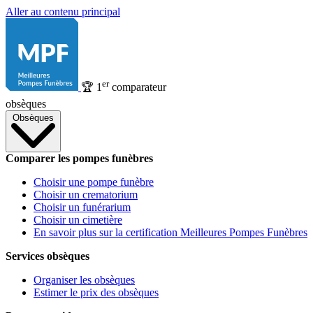
Aller au contenu principal
er
🏆
1
comparateur
obsèques
Obsèques
Comparer les pompes funèbres
Choisir une pompe funèbre
Choisir un crematorium
Choisir un funérarium
Choisir un cimetière
En savoir plus sur la certification Meilleures Pompes Funèbres
Services obsèques
Organiser les obsèques
Estimer le prix des obsèques