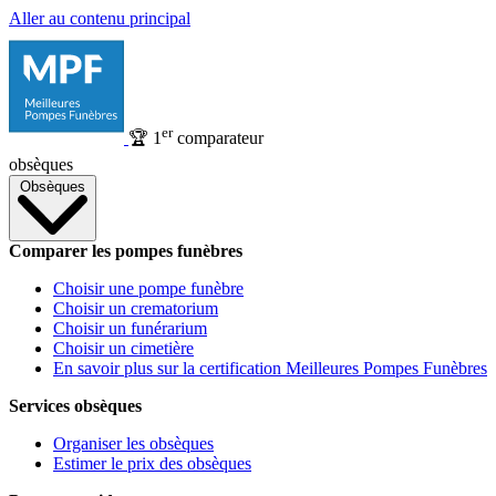
Aller au contenu principal
er
🏆
1
comparateur
obsèques
Obsèques
Comparer les pompes funèbres
Choisir une pompe funèbre
Choisir un crematorium
Choisir un funérarium
Choisir un cimetière
En savoir plus sur la certification Meilleures Pompes Funèbres
Services obsèques
Organiser les obsèques
Estimer le prix des obsèques