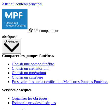
Aller au contenu principal
er
🏆
1
comparateur
obsèques
Obsèques
Comparer les pompes funèbres
Choisir une pompe funèbre
Choisir un crematorium
Choisir un funérarium
Choisir un cimetière
En savoir plus sur la certification Meilleures Pompes Funèbres
Services obsèques
Organiser les obsèques
Estimer le prix des obsèques