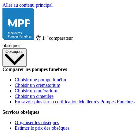
Aller au contenu principal
er
🏆
1
comparateur
obsèques
Obsèques
Comparer les pompes funèbres
Choisir une pompe funèbre
Choisir un crematorium
Choisir un funérarium
Choisir un cimetière
En savoir plus sur la certification Meilleures Pompes Funèbres
Services obsèques
Organiser les obsèques
Estimer le prix des obsèques