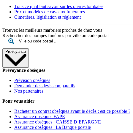
Tous ce qu'il faut savoir sur les pierres tombales
Prix et modèles de caveaux funéraires
Cimetières, législiation et réglement
Trouvez les meilleurs marbriers proches de chez vous
Rechercher des pompes funèbres par ville ou code postal
Prévoyance
Prévoyance obsèques
Prévision obsèques
Demander des devis comparatifs
Nos partenaires
Pour vous aider
Racheter un contrat obsèques avant le décès : est-ce possible ?
Assurance obsèques FAPE
Assurance obsèques : CAISSE D’EPARGNE
Assurance obsèques : La Banque postale