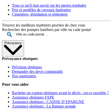
Tous ce qu'il faut savoir sur les pierres tombales
Prix et modèles de caveaux funéraires
Cimetières, législiation et réglement
Trouvez les meilleurs marbriers proches de chez vous
Rechercher des pompes funèbres par ville ou code postal
Prévoyance
Prévoyance obsèques
Prévision obsèques
Demander des devis comparatifs
Nos partenaires
Pour vous aider
Racheter un contrat obsèques avant le décès : est-ce possible ?
Assurance obsèques FAPE
Assurance obsèques : CAISSE D’EPARGNE
Assurance obsèques : La Banque postale