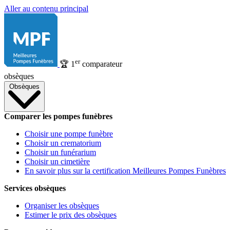
Aller au contenu principal
er
🏆
1
comparateur
obsèques
Obsèques
Comparer les pompes funèbres
Choisir une pompe funèbre
Choisir un crematorium
Choisir un funérarium
Choisir un cimetière
En savoir plus sur la certification Meilleures Pompes Funèbres
Services obsèques
Organiser les obsèques
Estimer le prix des obsèques