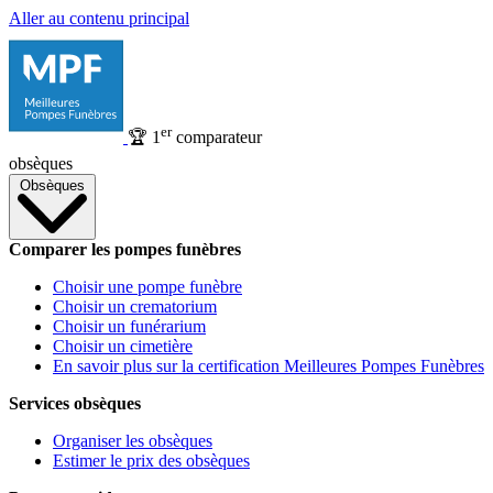
Aller au contenu principal
er
🏆
1
comparateur
obsèques
Obsèques
Comparer les pompes funèbres
Choisir une pompe funèbre
Choisir un crematorium
Choisir un funérarium
Choisir un cimetière
En savoir plus sur la certification Meilleures Pompes Funèbres
Services obsèques
Organiser les obsèques
Estimer le prix des obsèques