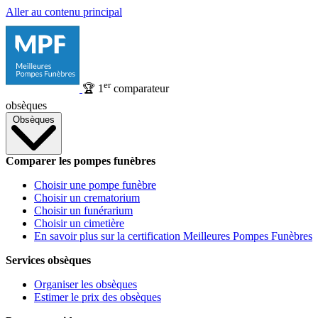
Aller au contenu principal
er
🏆
1
comparateur
obsèques
Obsèques
Comparer les pompes funèbres
Choisir une pompe funèbre
Choisir un crematorium
Choisir un funérarium
Choisir un cimetière
En savoir plus sur la certification Meilleures Pompes Funèbres
Services obsèques
Organiser les obsèques
Estimer le prix des obsèques