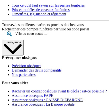
Tous ce qu'il faut savoir sur les pierres tombales
Prix et modèles de caveaux funéraires
Cimetières, législiation et réglement
Trouvez les meilleurs marbriers proches de chez vous
Rechercher des pompes funèbres par ville ou code postal
Prévoyance
Prévoyance obsèques
Prévision obsèques
Demander des devis comparatifs
Nos partenaires
Pour vous aider
Racheter un contrat obsèques avant le décès : est-ce possible ?
Assurance obsèques FAPE
Assurance obsèques : CAISSE D’EPARGNE
Assurance obsèques : La Banque postale