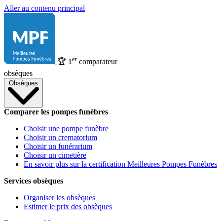
Aller au contenu principal
er
🏆
1
comparateur
obsèques
Obsèques
Comparer les pompes funèbres
Choisir une pompe funèbre
Choisir un crematorium
Choisir un funérarium
Choisir un cimetière
En savoir plus sur la certification Meilleures Pompes Funèbres
Services obsèques
Organiser les obsèques
Estimer le prix des obsèques