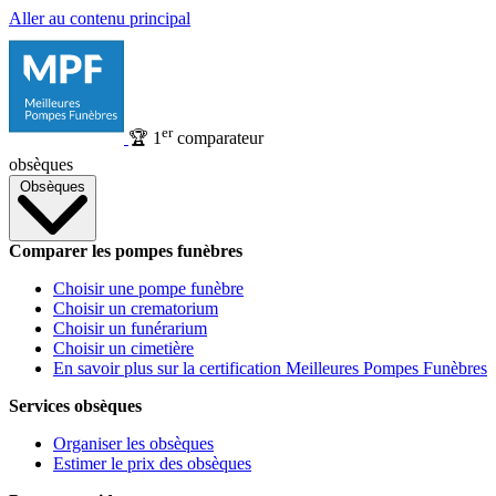
Aller au contenu principal
er
🏆
1
comparateur
obsèques
Obsèques
Comparer les pompes funèbres
Choisir une pompe funèbre
Choisir un crematorium
Choisir un funérarium
Choisir un cimetière
En savoir plus sur la certification Meilleures Pompes Funèbres
Services obsèques
Organiser les obsèques
Estimer le prix des obsèques