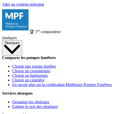
Aller au contenu principal
er
🏆
1
comparateur
obsèques
Obsèques
Comparer les pompes funèbres
Choisir une pompe funèbre
Choisir un crematorium
Choisir un funérarium
Choisir un cimetière
En savoir plus sur la certification Meilleures Pompes Funèbres
Services obsèques
Organiser les obsèques
Estimer le prix des obsèques