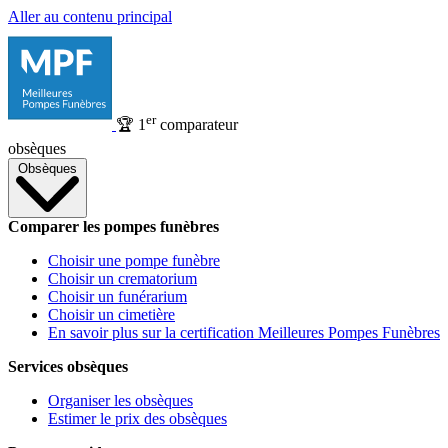
Aller au contenu principal
er
🏆
1
comparateur
obsèques
Obsèques
Comparer les pompes funèbres
Choisir une pompe funèbre
Choisir un crematorium
Choisir un funérarium
Choisir un cimetière
En savoir plus sur la certification Meilleures Pompes Funèbres
Services obsèques
Organiser les obsèques
Estimer le prix des obsèques