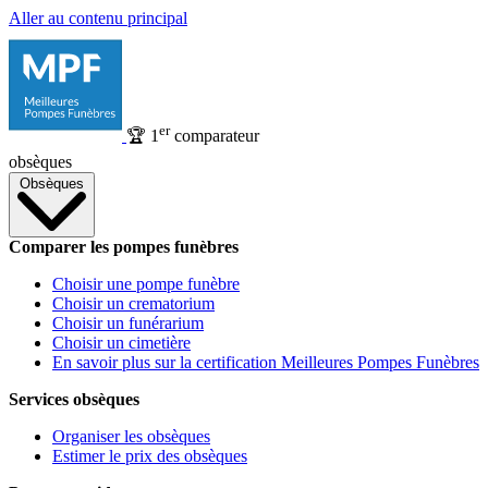
Aller au contenu principal
er
🏆
1
comparateur
obsèques
Obsèques
Comparer les pompes funèbres
Choisir une pompe funèbre
Choisir un crematorium
Choisir un funérarium
Choisir un cimetière
En savoir plus sur la certification Meilleures Pompes Funèbres
Services obsèques
Organiser les obsèques
Estimer le prix des obsèques