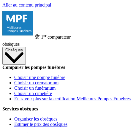
Aller au contenu principal
er
🏆
1
comparateur
obsèques
Obsèques
Comparer les pompes funèbres
Choisir une pompe funèbre
Choisir un crematorium
Choisir un funérarium
Choisir un cimetière
En savoir plus sur la certification Meilleures Pompes Funèbres
Services obsèques
Organiser les obsèques
Estimer le prix des obsèques