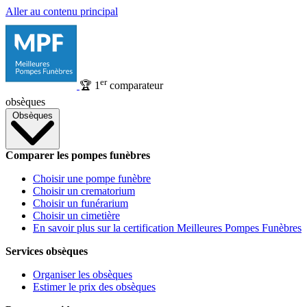
Aller au contenu principal
er
🏆
1
comparateur
obsèques
Obsèques
Comparer les pompes funèbres
Choisir une pompe funèbre
Choisir un crematorium
Choisir un funérarium
Choisir un cimetière
En savoir plus sur la certification Meilleures Pompes Funèbres
Services obsèques
Organiser les obsèques
Estimer le prix des obsèques