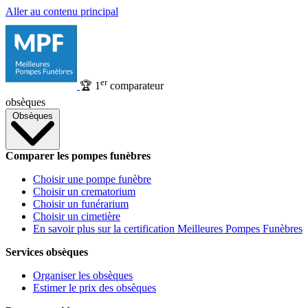
Aller au contenu principal
er
🏆
1
comparateur
obsèques
Obsèques
Comparer les pompes funèbres
Choisir une pompe funèbre
Choisir un crematorium
Choisir un funérarium
Choisir un cimetière
En savoir plus sur la certification Meilleures Pompes Funèbres
Services obsèques
Organiser les obsèques
Estimer le prix des obsèques