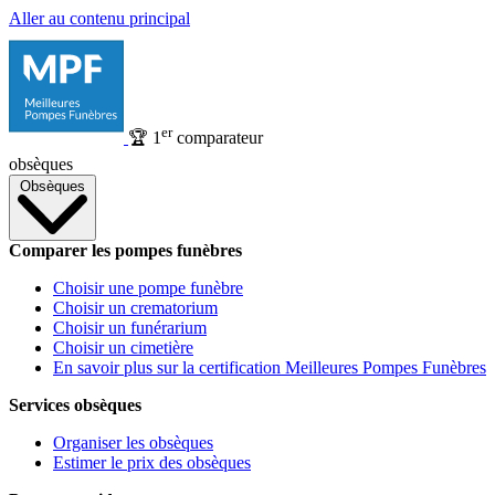
Aller au contenu principal
er
🏆
1
comparateur
obsèques
Obsèques
Comparer les pompes funèbres
Choisir une pompe funèbre
Choisir un crematorium
Choisir un funérarium
Choisir un cimetière
En savoir plus sur la certification Meilleures Pompes Funèbres
Services obsèques
Organiser les obsèques
Estimer le prix des obsèques