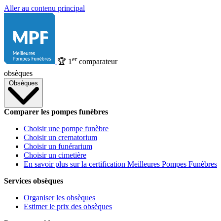
Aller au contenu principal
er
🏆
1
comparateur
obsèques
Obsèques
Comparer les pompes funèbres
Choisir une pompe funèbre
Choisir un crematorium
Choisir un funérarium
Choisir un cimetière
En savoir plus sur la certification Meilleures Pompes Funèbres
Services obsèques
Organiser les obsèques
Estimer le prix des obsèques