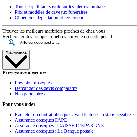
Tous ce qu'il faut savoir sur les pierres tombales
Prix et modèles de caveaux funéraires
Cimetières, législiation et réglement
Trouvez les meilleurs marbriers proches de chez vous
Rechercher des pompes funèbres par ville ou code postal
Prévoyance
Prévoyance obsèques
Prévision obsèques
Demander des devis comparatifs
Nos partenaires
Pour vous aider
Racheter un contrat obsèques avant le décès : est-ce possible ?
Assurance obsèques FAPE
Assurance obsèques : CAISSE D’EPARGNE
Assurance obsèques : La Banque postale