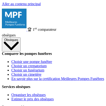
Aller au contenu principal
er
🏆
1
comparateur
obsèques
Obsèques
Comparer les pompes funèbres
Choisir une pompe funèbre
Choisir un crematorium
Choisir un funérarium
Choisir un cimetière
En savoir plus sur la certification Meilleures Pompes Funèbres
Services obsèques
Organiser les obsèques
Estimer le prix des obsèques