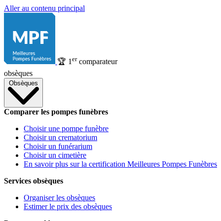
Aller au contenu principal
er
🏆
1
comparateur
obsèques
Obsèques
Comparer les pompes funèbres
Choisir une pompe funèbre
Choisir un crematorium
Choisir un funérarium
Choisir un cimetière
En savoir plus sur la certification Meilleures Pompes Funèbres
Services obsèques
Organiser les obsèques
Estimer le prix des obsèques