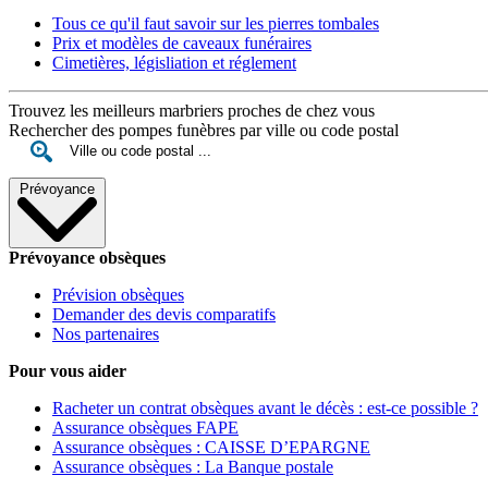
Tous ce qu'il faut savoir sur les pierres tombales
Prix et modèles de caveaux funéraires
Cimetières, législiation et réglement
Trouvez les meilleurs marbriers proches de chez vous
Rechercher des pompes funèbres par ville ou code postal
Prévoyance
Prévoyance obsèques
Prévision obsèques
Demander des devis comparatifs
Nos partenaires
Pour vous aider
Racheter un contrat obsèques avant le décès : est-ce possible ?
Assurance obsèques FAPE
Assurance obsèques : CAISSE D’EPARGNE
Assurance obsèques : La Banque postale