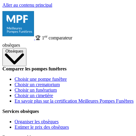
Aller au contenu principal
er
🏆
1
comparateur
obsèques
Obsèques
Comparer les pompes funèbres
Choisir une pompe funèbre
Choisir un crematorium
Choisir un funérarium
Choisir un cimetière
En savoir plus sur la certification Meilleures Pompes Funèbres
Services obsèques
Organiser les obsèques
Estimer le prix des obsèques