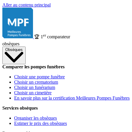
Aller au contenu principal
er
🏆
1
comparateur
obsèques
Obsèques
Comparer les pompes funèbres
Choisir une pompe funèbre
Choisir un crematorium
Choisir un funérarium
Choisir un cimetière
En savoir plus sur la certification Meilleures Pompes Funèbres
Services obsèques
Organiser les obsèques
Estimer le prix des obsèques