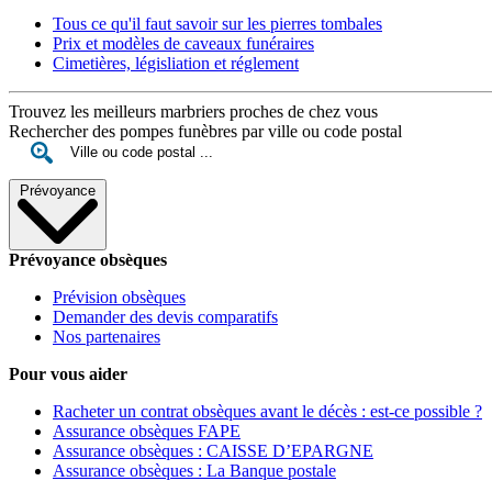
Tous ce qu'il faut savoir sur les pierres tombales
Prix et modèles de caveaux funéraires
Cimetières, législiation et réglement
Trouvez les meilleurs marbriers proches de chez vous
Rechercher des pompes funèbres par ville ou code postal
Prévoyance
Prévoyance obsèques
Prévision obsèques
Demander des devis comparatifs
Nos partenaires
Pour vous aider
Racheter un contrat obsèques avant le décès : est-ce possible ?
Assurance obsèques FAPE
Assurance obsèques : CAISSE D’EPARGNE
Assurance obsèques : La Banque postale