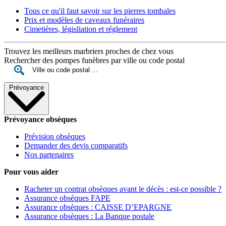
Tous ce qu'il faut savoir sur les pierres tombales
Prix et modèles de caveaux funéraires
Cimetières, législiation et réglement
Trouvez les meilleurs marbriers proches de chez vous
Rechercher des pompes funèbres par ville ou code postal
Prévoyance
Prévoyance obsèques
Prévision obsèques
Demander des devis comparatifs
Nos partenaires
Pour vous aider
Racheter un contrat obsèques avant le décès : est-ce possible ?
Assurance obsèques FAPE
Assurance obsèques : CAISSE D’EPARGNE
Assurance obsèques : La Banque postale