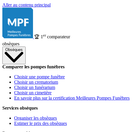
Aller au contenu principal
er
🏆
1
comparateur
obsèques
Obsèques
Comparer les pompes funèbres
Choisir une pompe funèbre
Choisir un crematorium
Choisir un funérarium
Choisir un cimetière
En savoir plus sur la certification Meilleures Pompes Funèbres
Services obsèques
Organiser les obsèques
Estimer le prix des obsèques