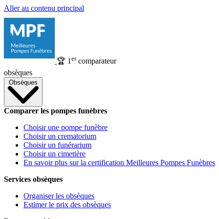
Aller au contenu principal
er
🏆
1
comparateur
obsèques
Obsèques
Comparer les pompes funèbres
Choisir une pompe funèbre
Choisir un crematorium
Choisir un funérarium
Choisir un cimetière
En savoir plus sur la certification Meilleures Pompes Funèbres
Services obsèques
Organiser les obsèques
Estimer le prix des obsèques