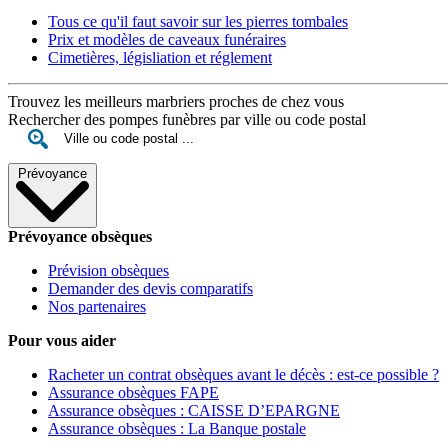
Tous ce qu'il faut savoir sur les pierres tombales
Prix et modèles de caveaux funéraires
Cimetières, législiation et réglement
Trouvez les meilleurs marbriers proches de chez vous
Rechercher des pompes funèbres par ville ou code postal
Prévoyance
Prévoyance obsèques
Prévision obsèques
Demander des devis comparatifs
Nos partenaires
Pour vous aider
Racheter un contrat obsèques avant le décès : est-ce possible ?
Assurance obsèques FAPE
Assurance obsèques : CAISSE D’EPARGNE
Assurance obsèques : La Banque postale