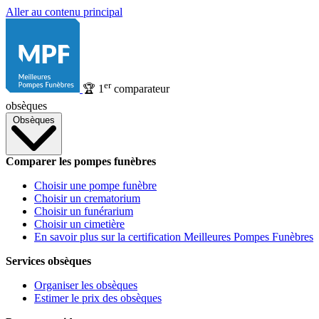
Aller au contenu principal
er
🏆
1
comparateur
obsèques
Obsèques
Comparer les pompes funèbres
Choisir une pompe funèbre
Choisir un crematorium
Choisir un funérarium
Choisir un cimetière
En savoir plus sur la certification Meilleures Pompes Funèbres
Services obsèques
Organiser les obsèques
Estimer le prix des obsèques