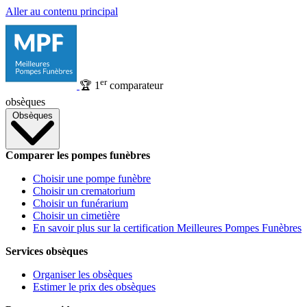
Aller au contenu principal
er
🏆
1
comparateur
obsèques
Obsèques
Comparer les pompes funèbres
Choisir une pompe funèbre
Choisir un crematorium
Choisir un funérarium
Choisir un cimetière
En savoir plus sur la certification Meilleures Pompes Funèbres
Services obsèques
Organiser les obsèques
Estimer le prix des obsèques