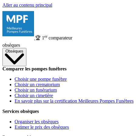
Aller au contenu principal
er
🏆
1
comparateur
obsèques
Obsèques
Comparer les pompes funèbres
Choisir une pompe funèbre
Choisir un crematorium
Choisir un funérarium
Choisir un cimetière
En savoir plus sur la certification Meilleures Pompes Funèbres
Services obsèques
Organiser les obsèques
Estimer le prix des obsèques