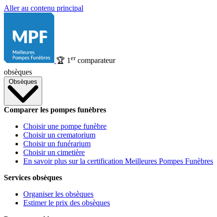
Aller au contenu principal
er
🏆
1
comparateur
obsèques
Obsèques
Comparer les pompes funèbres
Choisir une pompe funèbre
Choisir un crematorium
Choisir un funérarium
Choisir un cimetière
En savoir plus sur la certification Meilleures Pompes Funèbres
Services obsèques
Organiser les obsèques
Estimer le prix des obsèques