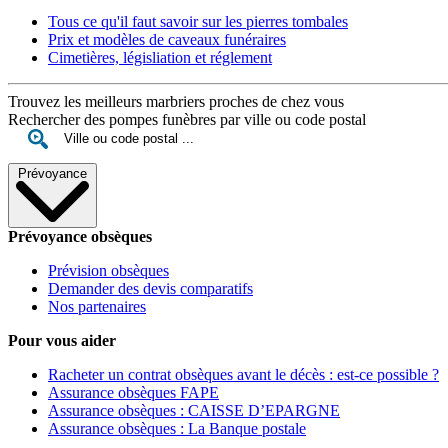
Tous ce qu'il faut savoir sur les pierres tombales
Prix et modèles de caveaux funéraires
Cimetières, législiation et réglement
Trouvez les meilleurs marbriers proches de chez vous
Rechercher des pompes funèbres par ville ou code postal
Prévoyance
Prévoyance obsèques
Prévision obsèques
Demander des devis comparatifs
Nos partenaires
Pour vous aider
Racheter un contrat obsèques avant le décès : est-ce possible ?
Assurance obsèques FAPE
Assurance obsèques : CAISSE D’EPARGNE
Assurance obsèques : La Banque postale