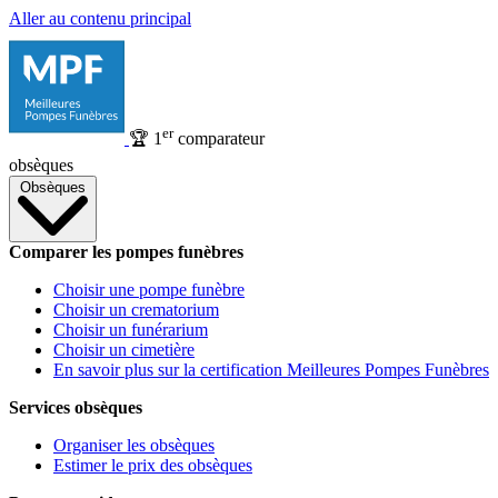
Aller au contenu principal
er
🏆
1
comparateur
obsèques
Obsèques
Comparer les pompes funèbres
Choisir une pompe funèbre
Choisir un crematorium
Choisir un funérarium
Choisir un cimetière
En savoir plus sur la certification Meilleures Pompes Funèbres
Services obsèques
Organiser les obsèques
Estimer le prix des obsèques