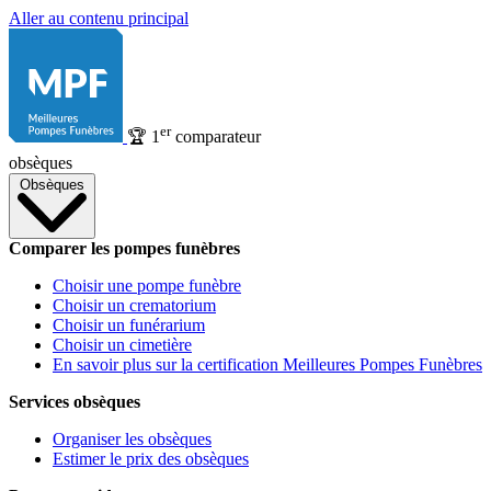
Aller au contenu principal
er
🏆
1
comparateur
obsèques
Obsèques
Comparer les pompes funèbres
Choisir une pompe funèbre
Choisir un crematorium
Choisir un funérarium
Choisir un cimetière
En savoir plus sur la certification Meilleures Pompes Funèbres
Services obsèques
Organiser les obsèques
Estimer le prix des obsèques