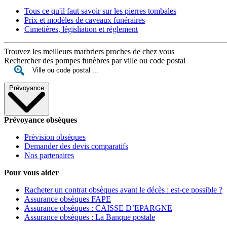
Tous ce qu'il faut savoir sur les pierres tombales
Prix et modèles de caveaux funéraires
Cimetières, législiation et réglement
Trouvez les meilleurs marbriers proches de chez vous
Rechercher des pompes funèbres par ville ou code postal
Prévoyance
Prévoyance obsèques
Prévision obsèques
Demander des devis comparatifs
Nos partenaires
Pour vous aider
Racheter un contrat obsèques avant le décès : est-ce possible ?
Assurance obsèques FAPE
Assurance obsèques : CAISSE D’EPARGNE
Assurance obsèques : La Banque postale