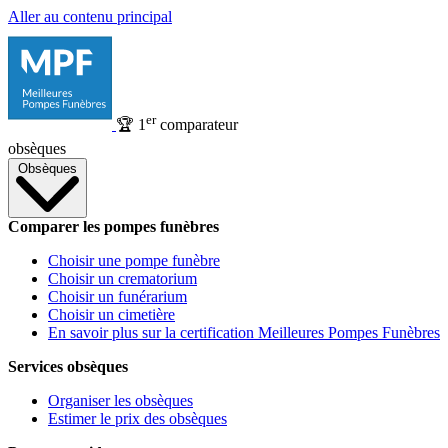
Aller au contenu principal
er
🏆
1
comparateur
obsèques
Obsèques
Comparer les pompes funèbres
Choisir une pompe funèbre
Choisir un crematorium
Choisir un funérarium
Choisir un cimetière
En savoir plus sur la certification Meilleures Pompes Funèbres
Services obsèques
Organiser les obsèques
Estimer le prix des obsèques