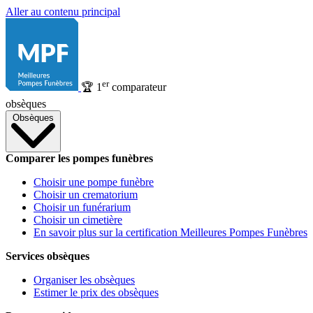
Aller au contenu principal
er
🏆
1
comparateur
obsèques
Obsèques
Comparer les pompes funèbres
Choisir une pompe funèbre
Choisir un crematorium
Choisir un funérarium
Choisir un cimetière
En savoir plus sur la certification Meilleures Pompes Funèbres
Services obsèques
Organiser les obsèques
Estimer le prix des obsèques