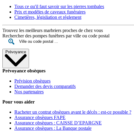
Tous ce qu'il faut savoir sur les pierres tombales
Prix et modèles de caveaux funéraires
Cimetières, législiation et réglement
Trouvez les meilleurs marbriers proches de chez vous
Rechercher des pompes funèbres par ville ou code postal
Prévoyance
Prévoyance obsèques
Prévision obsèques
Demander des devis comparatifs
Nos partenaires
Pour vous aider
Racheter un contrat obsèques avant le décès : est-ce possible ?
Assurance obsèques FAPE
Assurance obsèques : CAISSE D’EPARGNE
Assurance obsèques : La Banque postale