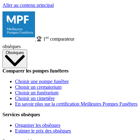
Aller au contenu principal
er
🏆
1
comparateur
obsèques
Obsèques
Comparer les pompes funèbres
Choisir une pompe funèbre
Choisir un crematorium
Choisir un funérarium
Choisir un cimetière
En savoir plus sur la certification Meilleures Pompes Funèbres
Services obsèques
Organiser les obsèques
Estimer le prix des obsèques