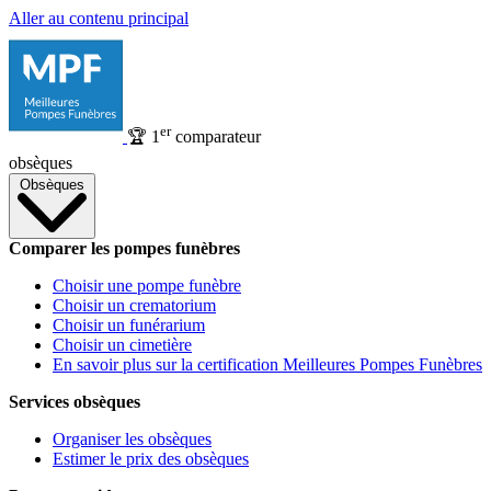
Aller au contenu principal
er
🏆
1
comparateur
obsèques
Obsèques
Comparer les pompes funèbres
Choisir une pompe funèbre
Choisir un crematorium
Choisir un funérarium
Choisir un cimetière
En savoir plus sur la certification Meilleures Pompes Funèbres
Services obsèques
Organiser les obsèques
Estimer le prix des obsèques