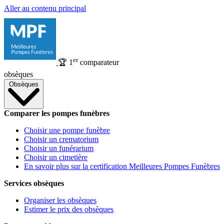
Aller au contenu principal
er
🏆
1
comparateur
obsèques
Obsèques
Comparer les pompes funèbres
Choisir une pompe funèbre
Choisir un crematorium
Choisir un funérarium
Choisir un cimetière
En savoir plus sur la certification Meilleures Pompes Funèbres
Services obsèques
Organiser les obsèques
Estimer le prix des obsèques