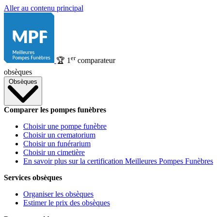
Aller au contenu principal
er
🏆
1
comparateur
obsèques
Obsèques
Comparer les pompes funèbres
Choisir une pompe funèbre
Choisir un crematorium
Choisir un funérarium
Choisir un cimetière
En savoir plus sur la certification Meilleures Pompes Funèbres
Services obsèques
Organiser les obsèques
Estimer le prix des obsèques