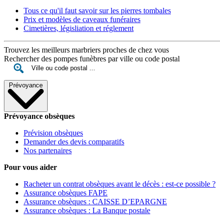
Tous ce qu'il faut savoir sur les pierres tombales
Prix et modèles de caveaux funéraires
Cimetières, législiation et réglement
Trouvez les meilleurs marbriers proches de chez vous
Rechercher des pompes funèbres par ville ou code postal
Prévoyance
Prévoyance obsèques
Prévision obsèques
Demander des devis comparatifs
Nos partenaires
Pour vous aider
Racheter un contrat obsèques avant le décès : est-ce possible ?
Assurance obsèques FAPE
Assurance obsèques : CAISSE D’EPARGNE
Assurance obsèques : La Banque postale