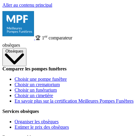
Aller au contenu principal
er
🏆
1
comparateur
obsèques
Obsèques
Comparer les pompes funèbres
Choisir une pompe funèbre
Choisir un crematorium
Choisir un funérarium
Choisir un cimetière
En savoir plus sur la certification Meilleures Pompes Funèbres
Services obsèques
Organiser les obsèques
Estimer le prix des obsèques