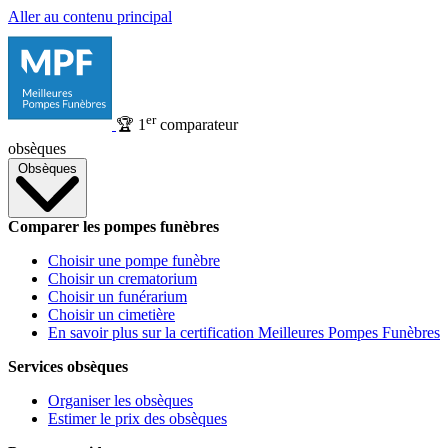
Aller au contenu principal
er
🏆
1
comparateur
obsèques
Obsèques
Comparer les pompes funèbres
Choisir une pompe funèbre
Choisir un crematorium
Choisir un funérarium
Choisir un cimetière
En savoir plus sur la certification Meilleures Pompes Funèbres
Services obsèques
Organiser les obsèques
Estimer le prix des obsèques