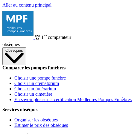
Aller au contenu principal
er
🏆
1
comparateur
obsèques
Obsèques
Comparer les pompes funèbres
Choisir une pompe funèbre
Choisir un crematorium
Choisir un funérarium
Choisir un cimetière
En savoir plus sur la certification Meilleures Pompes Funèbres
Services obsèques
Organiser les obsèques
Estimer le prix des obsèques