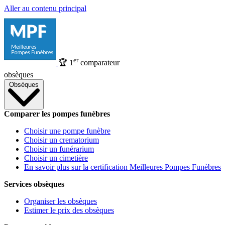
Aller au contenu principal
er
🏆
1
comparateur
obsèques
Obsèques
Comparer les pompes funèbres
Choisir une pompe funèbre
Choisir un crematorium
Choisir un funérarium
Choisir un cimetière
En savoir plus sur la certification Meilleures Pompes Funèbres
Services obsèques
Organiser les obsèques
Estimer le prix des obsèques