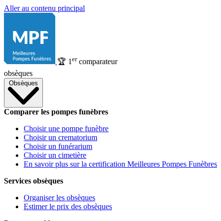
Aller au contenu principal
er
🏆
1
comparateur
obsèques
Obsèques
Comparer les pompes funèbres
Choisir une pompe funèbre
Choisir un crematorium
Choisir un funérarium
Choisir un cimetière
En savoir plus sur la certification Meilleures Pompes Funèbres
Services obsèques
Organiser les obsèques
Estimer le prix des obsèques