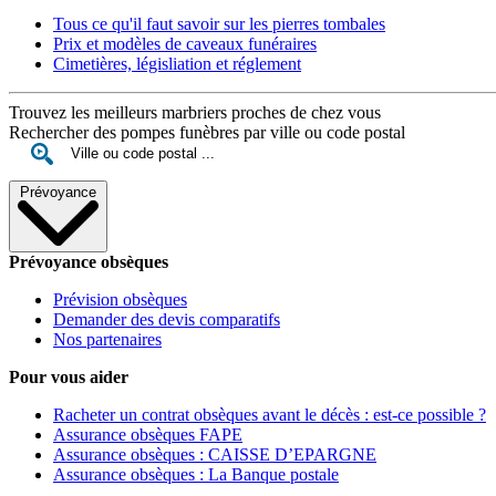
Tous ce qu'il faut savoir sur les pierres tombales
Prix et modèles de caveaux funéraires
Cimetières, législiation et réglement
Trouvez les meilleurs marbriers proches de chez vous
Rechercher des pompes funèbres par ville ou code postal
Prévoyance
Prévoyance obsèques
Prévision obsèques
Demander des devis comparatifs
Nos partenaires
Pour vous aider
Racheter un contrat obsèques avant le décès : est-ce possible ?
Assurance obsèques FAPE
Assurance obsèques : CAISSE D’EPARGNE
Assurance obsèques : La Banque postale