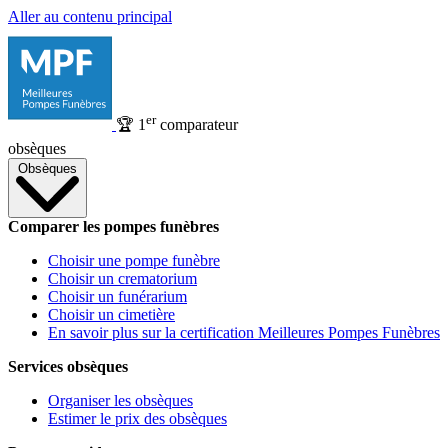
Aller au contenu principal
er
🏆
1
comparateur
obsèques
Obsèques
Comparer les pompes funèbres
Choisir une pompe funèbre
Choisir un crematorium
Choisir un funérarium
Choisir un cimetière
En savoir plus sur la certification Meilleures Pompes Funèbres
Services obsèques
Organiser les obsèques
Estimer le prix des obsèques