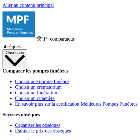
Aller au contenu principal
er
🏆
1
comparateur
obsèques
Obsèques
Comparer les pompes funèbres
Choisir une pompe funèbre
Choisir un crematorium
Choisir un funérarium
Choisir un cimetière
En savoir plus sur la certification Meilleures Pompes Funèbres
Services obsèques
Organiser les obsèques
Estimer le prix des obsèques