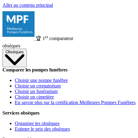
Aller au contenu principal
er
🏆
1
comparateur
obsèques
Obsèques
Comparer les pompes funèbres
Choisir une pompe funèbre
Choisir un crematorium
Choisir un funérarium
Choisir un cimetière
En savoir plus sur la certification Meilleures Pompes Funèbres
Services obsèques
Organiser les obsèques
Estimer le prix des obsèques