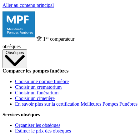
Aller au contenu principal
er
🏆
1
comparateur
obsèques
Obsèques
Comparer les pompes funèbres
Choisir une pompe funèbre
Choisir un crematorium
Choisir un funérarium
Choisir un cimetière
En savoir plus sur la certification Meilleures Pompes Funèbres
Services obsèques
Organiser les obsèques
Estimer le prix des obsèques