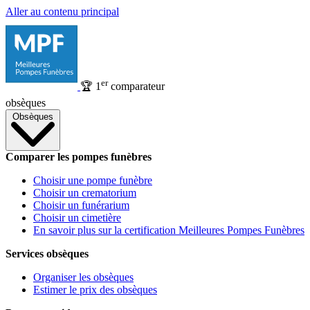
Aller au contenu principal
er
🏆
1
comparateur
obsèques
Obsèques
Comparer les pompes funèbres
Choisir une pompe funèbre
Choisir un crematorium
Choisir un funérarium
Choisir un cimetière
En savoir plus sur la certification Meilleures Pompes Funèbres
Services obsèques
Organiser les obsèques
Estimer le prix des obsèques