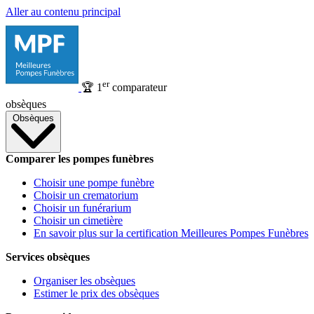
Aller au contenu principal
er
🏆
1
comparateur
obsèques
Obsèques
Comparer les pompes funèbres
Choisir une pompe funèbre
Choisir un crematorium
Choisir un funérarium
Choisir un cimetière
En savoir plus sur la certification Meilleures Pompes Funèbres
Services obsèques
Organiser les obsèques
Estimer le prix des obsèques